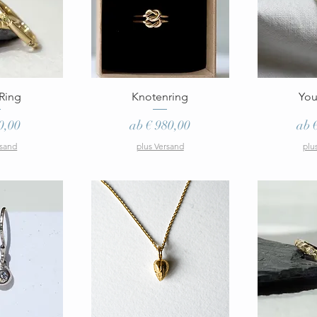
nsicht
Schnellansicht
Schn
Ring
Knotenring
You
Sale-Preis
Sal
0,00
ab
€ 980,00
ab
rsand
plus Versand
plu