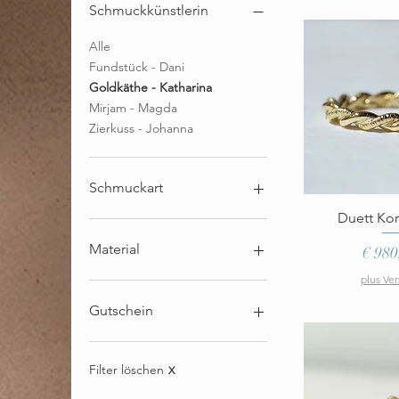
Schmuckkünstlerin
Alle
Fundstück - Dani
Goldkäthe - Katharina
Mirjam - Magda
Zierkuss - Johanna
Schmuckart
Schnella
Duett Kor
Ketten
Ohrschmuck
Material
Preis
€ 980
Ringe
plus Ve
Armschmuck
Silber
Silber vergoldet
Gutschein
Gold
Mit Stein
Giftcard
Gutschein
Filter löschen
X