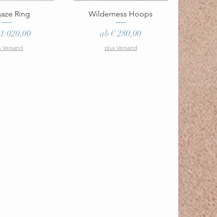
ellansicht
Schnellansicht
gaze Ring
Wilderness Hoops
-Preis
Sale-Preis
 1.020,00
ab
€ 280,00
s Versand
plus Versand