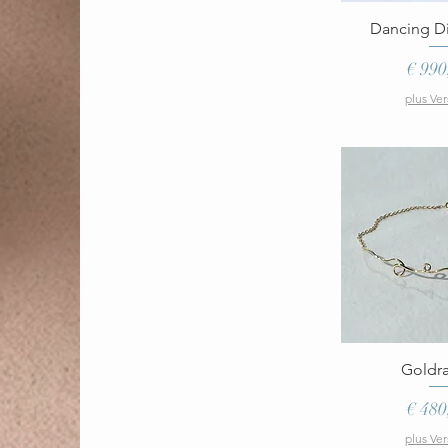
Schnella
Dancing D
Preis
€ 990
plus Ve
Schnella
Goldr
Preis
€ 480
plus Ve