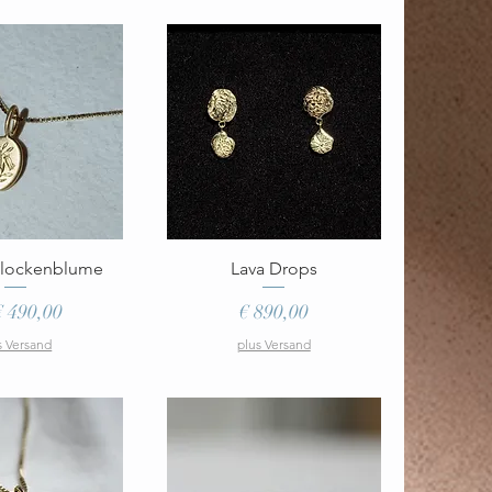
ellansicht
Schnellansicht
Glockenblume
Lava Drops
e-Preis
Preis
€ 490,00
€ 890,00
s Versand
plus Versand