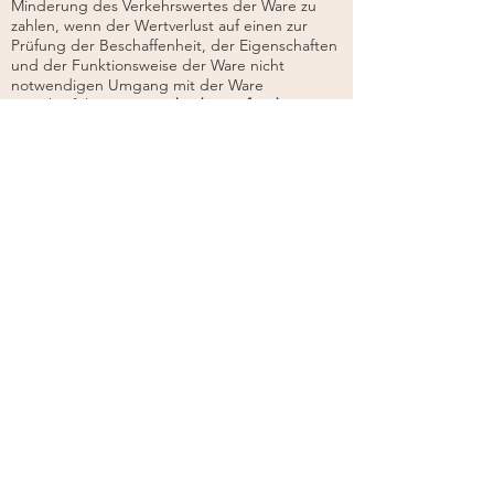
Minderung des Verkehrswertes der Ware zu
zahlen, wenn der Wertverlust auf einen zur
Prüfung der Beschaffenheit, der Eigenschaften
und der Funktionsweise der Ware nicht
notwendigen Umgang mit der Ware
zurückzuführen ist. Das
bedeutet für die
Verbraucherin/den Verbraucher, dass sie/er nur
dann entschädigungspflichtig wird, wenn die
Ware über das für eine Prüfung erforderliche
Ausmaß hinaus gebraucht wird und dadurch
ein Wertverlust eintritt.
Die bloße Entnahme
der Ware aus ihrer Verpackung und ihre erste
Inbetriebnahme um festzustellen, ob sie
gebrauchsfähig ist, machen die
Verbraucherin/den Verbraucher auf keinen Fall
entschädigungspflichtig.
Die Verbraucherin/der Verbraucher haftet nicht
für einen Wertverlust, wenn sie/er von der
Online-Shop-Betreiberin/dem Online-Shop-
Betreiber nicht über das Bestehen eines
Rücktrittsrechts aufgeklärt wurde.
Kein Rücktrittsrecht besteht
unter anderem
bei:
Waren, deren Preis von
Finanzmarktschwankungen abhängt, die