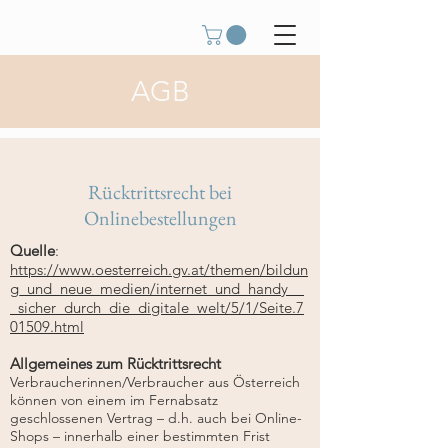
AGB
Rücktrittsrecht bei
Onlinebestellungen
Quelle
:
https://www.oesterreich.gv.at/themen/bildun
g_und_neue_medien/internet_und_handy__
_sicher_durch_die_digitale_welt/5/1/Seite.7
01509.html
Allgemeines zum Rücktrittsrecht
Verbraucherinnen/Verbraucher aus Österreich
können von einem im Fernabsatz
geschlossenen Vertrag – d.h. auch bei Online-
Shops – innerhalb einer bestimmten Frist