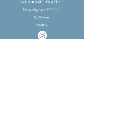
SCHMUCKATELIER & SHOP
Neustiftgasse 10 / 1 / 1
1070 Wien
- Austria -
ÖFFNUNGSZEITEN
MO - MI:
Nach Vereinbarung*
DO:
14 - 18 Uhr
FR:
14 - 18 Uhr
*
Schreib uns einfach!
Home
About
Shop