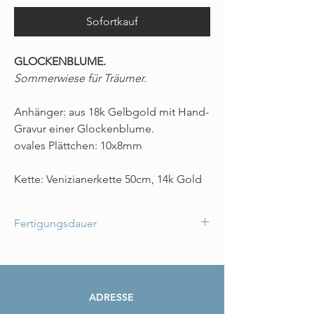
Sofortkauf
GLOCKENBLUME.
Sommerwiese für Träumer.
Anhänger: aus 18k Gelbgold mit Hand-
Gravur einer Glockenblume.
ovales Plättchen: 10x8mm
Kette: Venizianerkette 50cm, 14k Gold
Fertigungsdauer
Die Kette ist bereits fertig für
Versand/Abholung.
ADRESSE