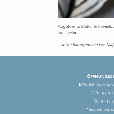
Abgeformte Blätter in Feinsilbe
konserviert
- Unikat handgemacht von Mir
ÖFFNUNGSZE
MO - MI:
Nach Vere
DO:
14 - 18 
FR:
14 - 18 
*
Schreib uns e