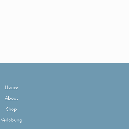
Home
About
Shop
Verlobung