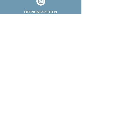
ÖFFNUNGSZEITEN
MO - MI:
Nach Vereinbarung*
DO:
14 - 18 Uhr
FR:
14 - 18 Uhr
*
Schreib uns einfach!
Home
About
Shop
Verlobung
Archiv
Kontakt
Impressum