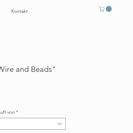
Kontakt
Wire and Beads"
eis
auft von
*