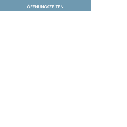
ÖFFNUNGSZEITEN
MO - MI:
Nach Vereinbarung*
DO:
14 - 18 Uhr
FR:
14 - 18 Uhr
*
Schreib uns einfach!
Home
About
Shop
Verlobung
Archiv
Kontakt
Impressum
Datenschutz