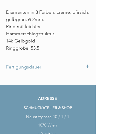
Diamanten in 3 Farben: creme, pfirsich,
gelbgrün. ⌀ 2mm.
Ring mit leichter
Hammerschlagstruktur.
14k Gelbgold
Ringgröße: 53.5
Fertigungsdauer
Der Ring ist bereits fertig für
Versand/Abholung.
ADRESSE
SCHMUCKATELIER & SHOP
Neustiftgasse 10 / 1 / 1
1070 Wien
- Austria -